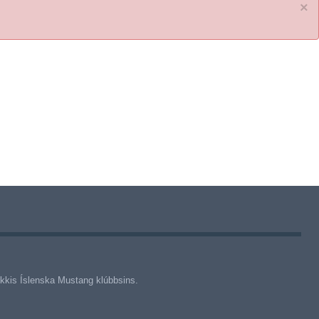
×
þykkis Íslenska Mustang klúbbsins.