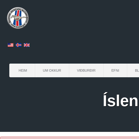
HEIM
UM OKKUR
VIÐBURÐIR
EFNI
B
Ísle