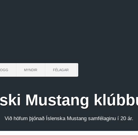
LOGG
MYNDIR
FÉLAGAR
nski Mustang klúbb
Við höfum þjónað Íslenska Mustang samfélaginu í 20 ár.