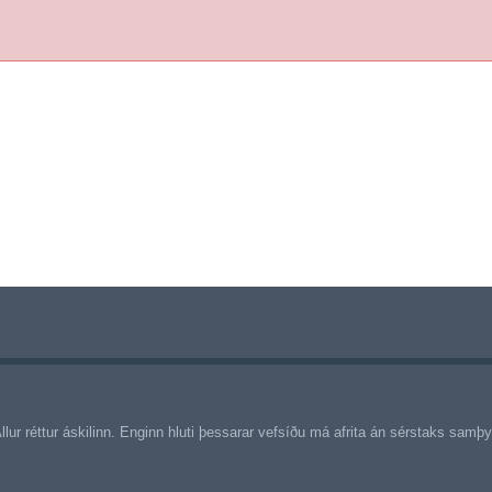
llur réttur áskilinn. Enginn hluti þessarar vefsíðu má afrita án sérstaks sam