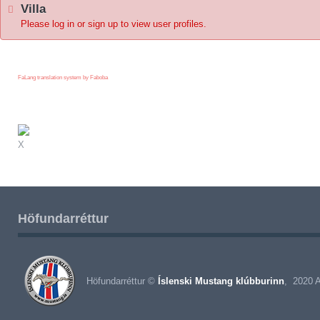
Villa
Please log in or sign up to view user profiles.
FaLang translation system by Faboba
X
Höfundarréttur
Höfundarréttur ©
Íslenski Mustang klúbburinn
, 2020 A