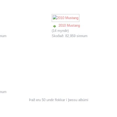
2010 Mustang
(14 myndir)
nnum
Skoðað: 82,959 sinnum
nnum
Það eru 50 undir flokkar í þessu albúmi