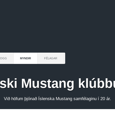
LOGG
MYNDIR
FÉLAGAR
nski Mustang klúbb
Við höfum þjónað Íslenska Mustang samfélaginu í 20 ár.