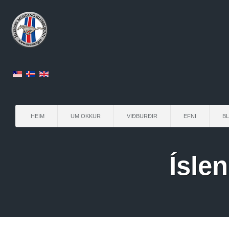
HEIM
UM OKKUR
VIÐBURÐIR
EFNI
B
Ísle