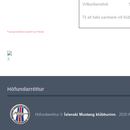
Viðburðarnefnd:
Til að hafa samband við klú
FaLang translation system by Faboba
X
Höfundarréttur
Höfundarréttur ©
Íslenski Mustang klúbburinn
, 2020 A