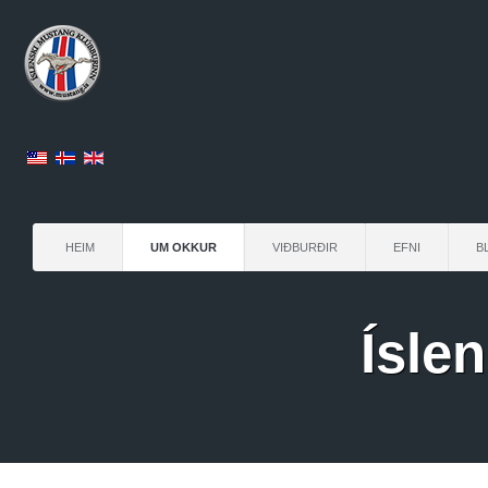
HEIM
UM OKKUR
VIÐBURÐIR
EFNI
B
Ísle