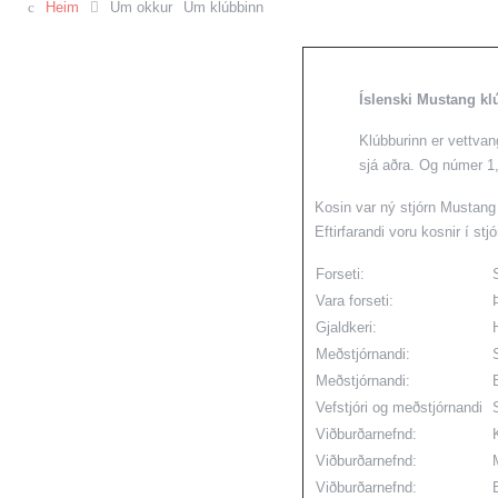
Heim
Um okkur
Um klúbbinn
Íslenski Mustang kl
Klúbburinn er vettvan
sjá aðra. Og númer 1,
Kosin var ný stjórn Mustang
Eftirfarandi voru kosnir í stjó
Forseti:
Vara forseti:
Gjaldkeri:
Meðstjórnandi:
Meðstjórnandi:
Vefstjóri og meðstjórnandi
Viðburðarnefnd:
Viðburðarnefnd:
Viðburðarnefnd: