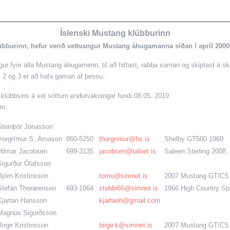
Íslenski Mustang klúbburinn
úbburinn, hefur verið vettvangur Mustang áhugamanna síðan í apríl 2000
gur fyrir alla Mustang áhugamenn, til að hittast, rabba saman og skiptast á 
 2 og 3 er að hafa gaman af þessu..
 klúbbsins á vel sóttum endurvakningar fundi 08.05. 2019
rn:
Steinþór Jónasson
Þorgrímur S. Árnason
860-5250
thorgrimur@hs.is
Shelby GT500 1969
Hilmar Jacobsen
699-3135
jacobsen@talnet.is
Saleen Sterling 2008
Sigurður Ólafsson
Björn Kristinsson
tomo@simnet.is
2007 Mustang GT/CS
Stefán Thorarensen
693-1064
stebbi66@simnet.is
1966 High Country Sp
Kjartan Hansson
kjartanh@gmail.com
Magnús Sigurðsson
Birgir Kristinsson
birgir.k@simnet.is
2007 Mustang GT/CS