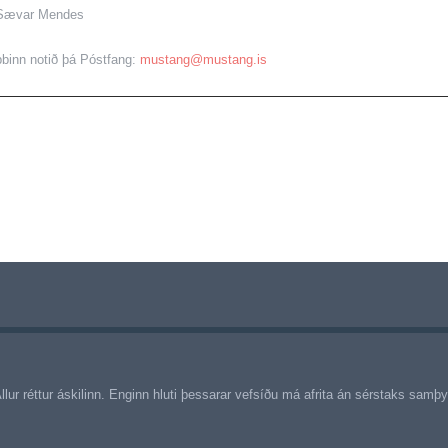
Sævar Mendes
bbinn notið þá Póstfang:
mustang@mustang.is
llur réttur áskilinn. Enginn hluti þessarar vefsíðu má afrita án sérstaks sam