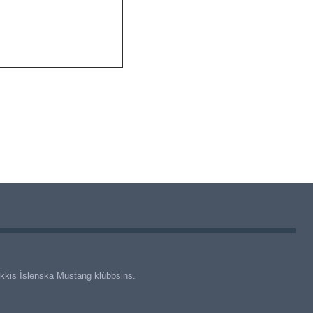
þykkis Íslenska Mustang klúbbsins.