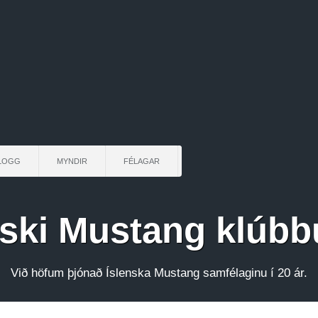
LOGG
MYNDIR
FÉLAGAR
nski Mustang klúbb
Við höfum þjónað Íslenska Mustang samfélaginu í 20 ár.